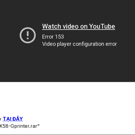
eo
TẠI ĐÂY
K58-Gprinter.rar"