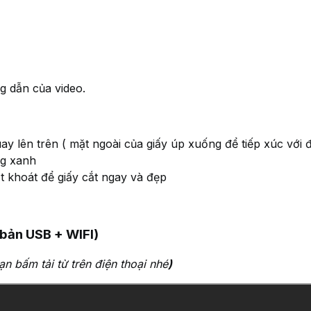
 dẫn của video.
y lên trên ( mặt ngoài của giấy úp xuống để tiếp xúc với đ
ng xanh
ất khoát để giấy cắt ngay và đẹp
 bản USB + WIFI)
ạn bấm tải từ trên điện thoại nhé
)