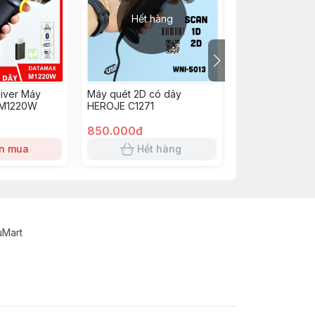
Hết hàng
Hết h
iver Máy
Máy quét 2D có dây
Máy quét 2D c
 M1220W
HEROJE C1271
Winson WNI-50
850.000đ
1.490.000đ
n mua
Hết hàng
Hết 
uMart