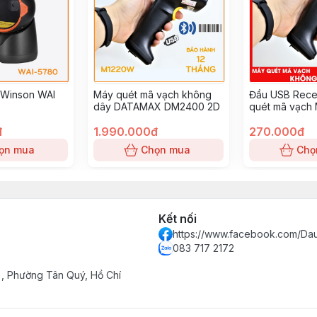
 Winson WAI
Máy quét mã vạch không
Đầu USB Rece
dây DATAMAX DM2400 2D
quét mã vạch
đ
1.990.000đ
270.000đ
ọn mua
Chọn mua
Chọ
Kết nối
https://www.facebook.com/Da
083 717 2172
, Phường Tân Quý, Hồ Chí