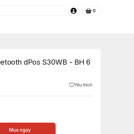
0
uetooth dPos S30WB - BH 6
Yêu thích
Mua ngay