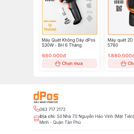
Máy Quét Không Dây dPos
Máy quét 2D
S30W - BH 6 Tháng
5780
660.000đ
1.880.000
Chọn mua
Ch
083 717 2172
Địa chỉ
:
Số Nhà 70 Nguyễn Háo Vĩnh (Mặt Tiền)
Minh - Quận Tân Phú