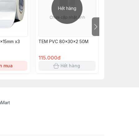
Hết hàng
Hết h
0x15mm x3
TEM PVC 80x30x2 50M
TEM PVC
40x30x2temx5
115.000đ
115.000đ
n mua
Hết hàng
Hết 
uMart